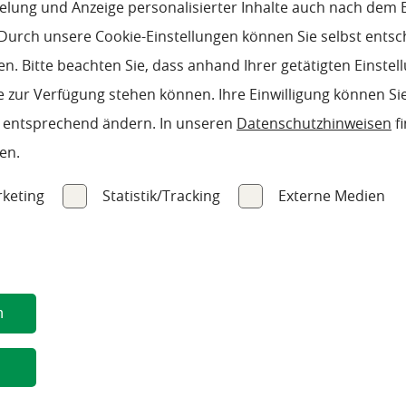
pielung und Anzeige personalisierter Inhalte auch nach dem
Durch unsere Cookie-Einstellungen können Sie selbst entsc
bezogenen Daten von Holz Steinsdorfer GmbH &
n. Bitte beachten Sie, dass anhand Ihrer getätigten Einstell
grub/Altenau für den Zweck der Bearbeitung
 zur Verfügung stehen können. Ihre Einwilligung können Sie
 Vertragsschluss verarbeitet werden. Mir ist
n entsprechend ändern. In unseren
Datenschutzhinweisen
fi
it mit Wirkung für die Zukunft per E-Mail an
en.
 setzen Sie davon in Kenntnis, dass durch den
keting
Statistik/Tracking
Externe Medien
der aufgrund der Einwilligung bis zum Widerruf
Weitere Informationen finden Sie in unserer
n
HARO Aktionsböden
n