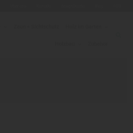
g
Über uns
Kontakt
designStudio
Blog
AGB
e
Zaun + Sichtschutz
Holz im Garten
Holzbau
Zubehör