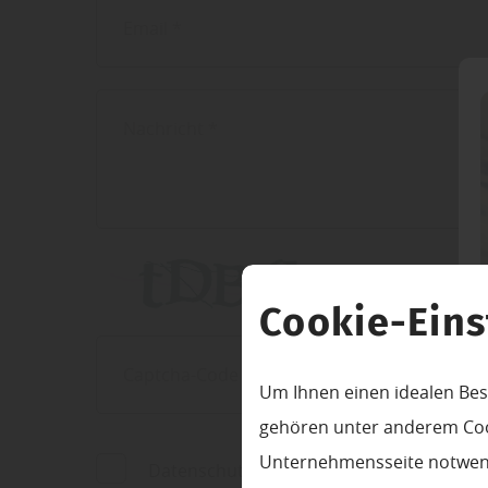
Cookie-Eins
Um Ihnen einen idealen Bes
gehören unter anderem Cook
Unternehmensseite notwendi
Datenschutz bestätigen
*