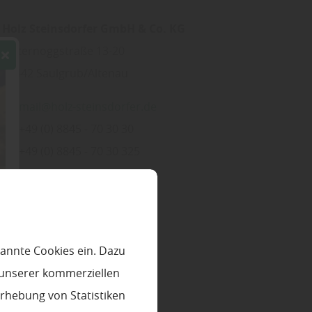
Holz Steinsdorfer GmbH & Co. KG
Unternoggstraße 13-20
82442
Saulgrub/Altenau
mail@holz-steinsdorfer.de
+49 (0) 8845 - 70 30 30
+49 (0) 8845 - 70 30 325
www.holz-steinsdorfer.de
April - September:
01. Apr.
30. Nov.
annte Cookies ein. Dazu
MO
DI
MI
DO
FR
 unserer kommerziellen
08:30
12:00 Uhr
rhebung von Statistiken