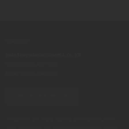
STANDORT:
Holz Steinsdorfer GmbH & Co. KG
Unternoggstraße 13-20
82442
Saulgrub/Altenau
GUTSCHEINEBESTELLUNG
Senden Sie uns eine E-Mail mit der Wunschsumme
Ihres Gutscheins (ab 25,00€) und wir senden diesen