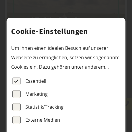
MO
DI
DO
13:30
17:00 Uhr
SA
Cookie-Einstellungen
09:00
12:00 Uhr
FR
Um Ihnen einen idealen Besuch auf unserer
08:30
12:00 Uhr
13:30
16:00 Uhr
Webseite zu ermöglichen, setzen wir sogenannte
Cookies ein. Dazu gehören unter anderem
Cookies, die für die Steuerung und den
Essentiell
reibungslosen Betrieb unserer kommerziellen
Marketing
Unternehmensseite notwendig sind. Zusätzlich
verwenden wir Cookies zur anonymen Erhebung
Statistik/Tracking
von Statistiken sowie solche, die zur Ausspielung
Externe Medien
und Anzeige personalisierter Inhalte auch nach