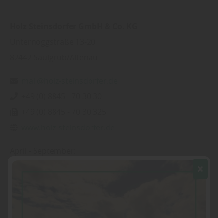
Holz Steinsdorfer GmbH & Co. KG
Unternoggstraße 13-20
82442
Saulgrub/Altenau
mail@holz-steinsdorfer.de
+49 (0) 8845 - 70 30 30
+49 (0) 8845 - 70 30 325
www.holz-steinsdorfer.de
April - September:
01. Apr.
30. Nov.
MO
DI
MI
DO
FR
08:30
12:00 Uhr