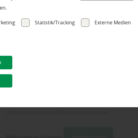
Fachkompetenz und
en.
Erfahrung
keting
Statistik/Tracking
Externe Medien
n
HARO Aktionsböden
n
Sparen Sie beim Kauf eines aktuellen Premium-
Aktionsbodens von HARO zum Vorteilspreis!
Mehr dazu auf unserer
Angebotsseite