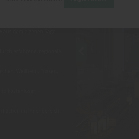
estaltung in unserem
d Befestigungssystemen
e
aus dem eigenen Säge-
urch erfahrene, regionale
chen, Weilheim, Füssen,
und kostenloser
rflächen im Innenbereich