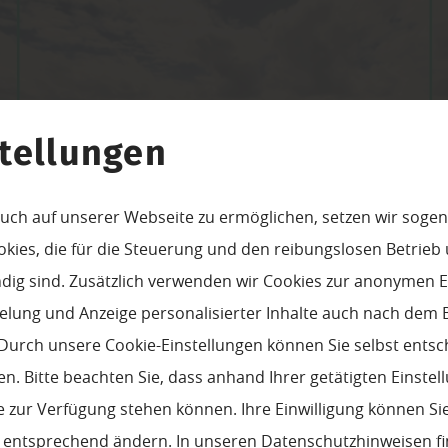
Kataloge für Wand- und
Deckenverkleidung
tellungen
uch auf unserer Webseite zu ermöglichen, setzen wir sogen
ies, die für die Steuerung und den reibungslosen Betrieb
g sind. Zusätzlich verwenden wir Cookies zur anonymen E
pielung und Anzeige personalisierter Inhalte auch nach dem
Paneele, Systempaneele, Holzpaneele, Holzwand, Dekorpaneele - Ihr Lieferant: Meister
Durch unsere Cookie-Einstellungen können Sie selbst entsc
n. Bitte beachten Sie, dass anhand Ihrer getätigten Einstell
 zur Verfügung stehen können. Ihre Einwilligung können Sie
n entsprechend ändern. In unseren
Datenschutzhinweisen
fi