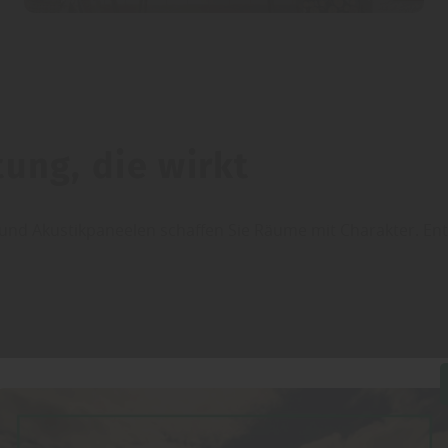
ung, die wirkt
nd Akustikpaneelen schaffen Sie Räume mit Charakter. Entd