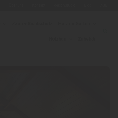
g
Über uns
Kontakt
designStudio
Blog
AGB
e
Zaun + Sichtschutz
Holz im Garten
Holzbau
Zubehör