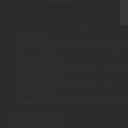
Persönliche
Fachberatung
zur Wand- und Deckeng
Holzfachmarkt
Unterstützung bei
Planung, Materialauswahl un
Zuschnittservice, Sondermaße und Lohnschnitt
und Hobelwerk
Montage von Wand- und Deckenverkleidungen
d
Handwerksbetriebe
Lieferservice
im Raum Murnau, Garmisch-Partenkir
Altenau und Peiting
Werkzeug- & Geräteverleih
, Einlagerungsservice 
Anhängerverleih
Pflegeprodukte, Zubehör und Farben
für Holzobe
Mehr erfahren